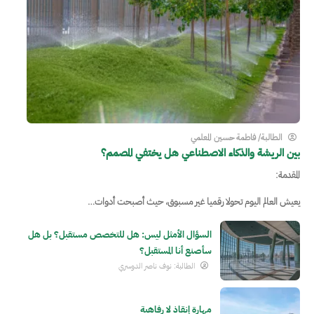
الطالبة/ فاطمة حسين المعلمي
بين الريشة والذكاء الاصطناعي هل يختفي المصمم؟
المقدمة:
يعيش العالم اليوم تحولا رقميا غير مسبوق، حيث أصبحت أدوات…
السؤال الأمثل ليس: هل للتخصص مستقبل؟ بل هل
سأصنع أنا المستقبل؟
الطالبة: نوف ناصر الدوسري
مهارة إنقاذ لا رفاهية