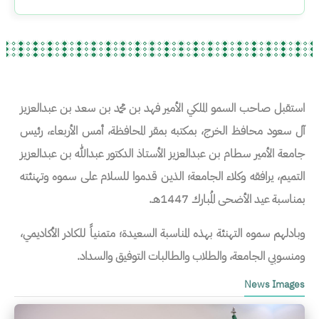
استقبل صاحب السمو الملكي الأمير فهد بن محمد بن سعد بن عبدالعزيز
آل سعود محافظ الخرج، بمكتبه بمقر المحافظة، أمس الأربعاء، رئيس
جامعة الأمير سطام بن عبدالعزيز الأستاذ الدكتور عبدالله بن عبدالعزيز
التميم، يرافقه وكلاء الجامعة؛ الذين قدموا للسلام على سموه وتهنئته
بمناسبة عيد الأضحى المُبارك 1447هـ.
وبادلهم سموه التهنئة بهذه المناسبة السعيدة؛ متمنياً للكادر الأكاديمي،
ومنسوبي الجامعة، والطلاب والطالبات التوفيق والسداد.
News Images
الصورة