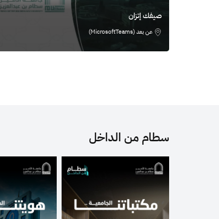
صيفك إتزان
عن بعد (MicrosoftTeams)
سطام من الداخل
الصورة
الصورة