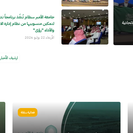
جامعة الأمير سطام تُنفّذ برنامجاً تدر
اتحادية
لتمكين منسوبيها من نظام إدارة الا
والأداء "رؤى"
الأربعاء 22 يوليو 2026
ارشيف الأخبار
الصورة
الص
فعالية سابقة