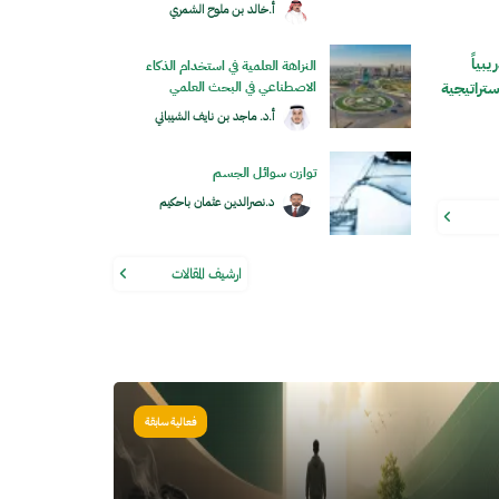
أ.خالد بن ملوح الشمري
يبياً
النزاهة العلمية في استخدام الذكاء
ستراتيجية
الاصطناعي في البحث العلمي
أ.د. ماجد بن نايف الشيباني
توازن سوائل الجسم
د.نصرالدين عثمان باحكيم
ارشيف المقالات
ورة
فعالية سابقة