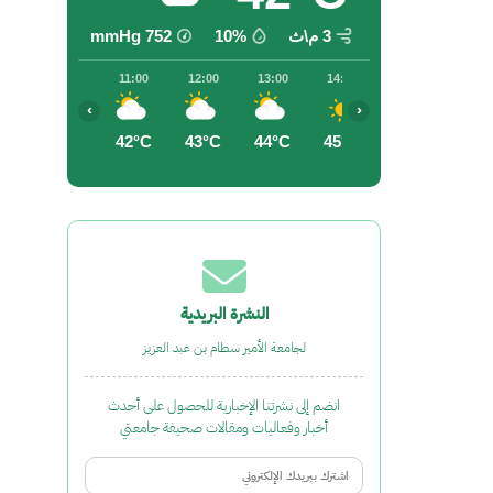
3 م\ث
10%
752
mmHg
11:00
12:00
13:00
14:00
15:00
16:0
‹
›
42°C
43°C
44°C
45°C
46°C
45°
النشرة البريدية
لجامعة الأمير سطام بن عبد العزيز
انضم إلى نشرتنا الإخبارية للحصول على أحدث
أخبار وفعاليات ومقالات صحيفة جامعتي
Email