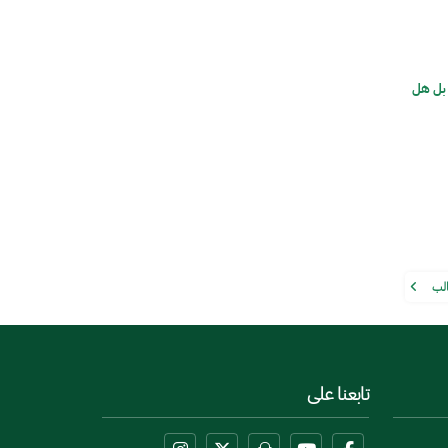
بل هل
الب
تابعنا على