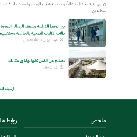
في يومٍ يرفرف فيه المجد عالياً، وتتجدد فيه قيم الوحدة والسيادة، احتفت جام
سطام بن…
بين ضغط الدراسة وشغف الرسالة الصحية.
طلاب الكليات الصحية بالجامعة مستقبلهم
عبدالعزيز بن عبدالله القرناس
نصائح من الذين كانوا يومًا في مكانك
محمد الشيحان
ارشيف الح
ملخص
روابط ها