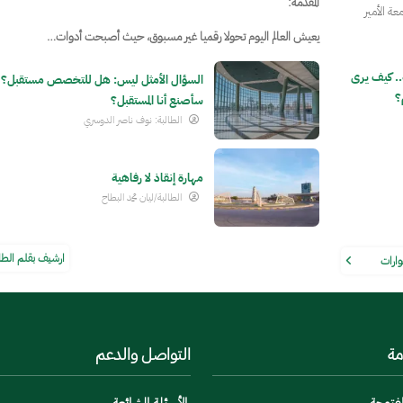
المقدمة:
عة الأمير
يعيش العالم اليوم تحولا رقميا غير مسبوق، حيث أصبحت أدوات…
. كيف يرى
السؤال الأمثل ليس: هل للتخصص مستقبل؟ 
؟
سأصنع أنا المستقبل؟
الطالبة: نوف ناصر الدوسري
مهارة إنقاذ لا رفاهية
الطالبة/ليان محمد البطاح
ارشيف بقلم الط
وارات
مة
التواصل والدعم