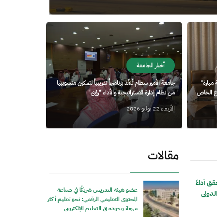
الصورة
أخبار الجامعة
 مهارة"
جامعة الأمير سطام تُنفّذ برنامجاً تدريبياً لتمكين منسوبيها
طاع الخاص
من نظام إدارة الاستراتيجية والأداء "رؤى"
الأربعاء 22 يوليو 2026
مقالات
ق أداءً
عضو هيئة التدريس شريكًا في صناعة
الدولي
المحتوى التعليمي الرقمي: نحو تعليم أكثر
مرونة وجودة في التعليم الإلكتروني