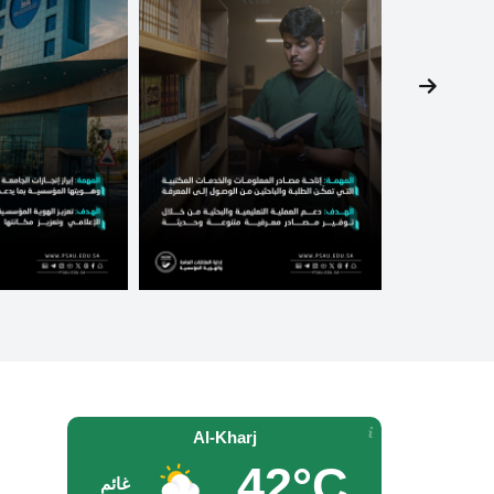
Al-Kharj
42°C
غائم