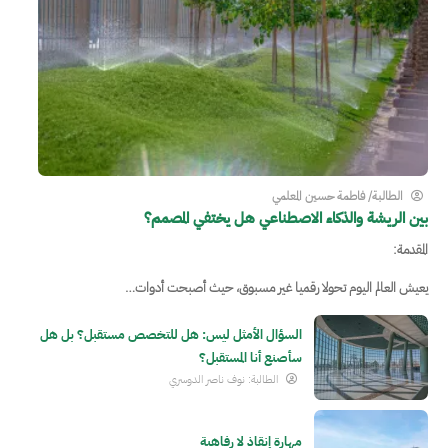
الطالبة/ فاطمة حسين المعلمي
بين الريشة والذكاء الاصطناعي هل يختفي المصمم؟
المقدمة:
يعيش العالم اليوم تحولا رقميا غير مسبوق، حيث أصبحت أدوات…
السؤال الأمثل ليس: هل للتخصص مستقبل؟ بل هل
سأصنع أنا المستقبل؟
الطالبة: نوف ناصر الدوسري
مهارة إنقاذ لا رفاهية