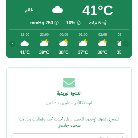
41°C
غائم
5 م\ث
10%
750
mmHg
22:00
23:00
00:00
01:00
02:00
03:00
‹
›
41°C
39°C
38°C
37°C
36°C
35°C
النشرة البريدية
لجامعة الأمير سطام بن عبد العزيز
انضم إلى نشرتنا الإخبارية للحصول على أحدث أخبار وفعاليات ومقالات
صحيفة جامعتي
Email