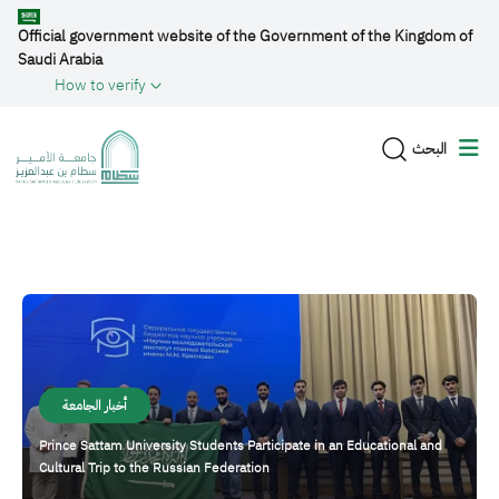
Skip to main content
Official government website of the Government of the Kingdom of
Saudi Arabia
How to verify
البحث
الصورة
أخبار الجامعة
Prince Sattam University Students Participate in an Educational and
Cultural Trip to the Russian Federation