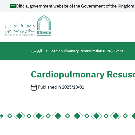
Skip to main content
Official government website of the Government of the Kingdom 
Breadcrumb
Cardiopulmonary Resuscitation (CPR) Event
الرئيسية
Cardiopulmonary Resusc
Published in
2025/10/01