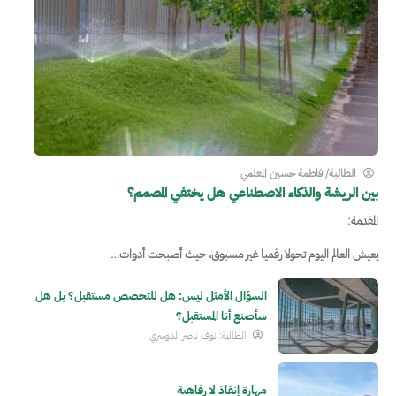
الطالبة/ فاطمة حسين المعلمي
بين الريشة والذكاء الاصطناعي هل يختفي المصمم؟
المقدمة:
يعيش العالم اليوم تحولا رقميا غير مسبوق، حيث أصبحت أدوات…
السؤال الأمثل ليس: هل للتخصص مستقبل؟ بل هل
سأصنع أنا المستقبل؟
الطالبة: نوف ناصر الدوسري
مهارة إنقاذ لا رفاهية