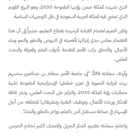
الذي تشهده المملكة ضمن رؤيتها الطموحة 2030، وهو النهج القويم
الذي تمضي فيه المملكة العربية السعودية في ظل التوجيهات السامية.
وثمّن التميم اهتمام القيادة الرشيدة بقطاع التعليم، مشيراً إلى أن هذا
الاهتمام يعكس مدى إدراكها لأهميته في النهوض والتطور والنمو وبناء
الأجيال، واللحاق بركب الأمم المتقدمة بأدوات العلم والمعرفة والبحث
العلمي.
وأردف سعادته قائلاً: "إن جامعة الأمير سطام بن عبدالعزيز ستسهم
بهذه الميزانية التنموية في تعزيز خططها الإستراتيجية الطموحة لتلبية
متطلبات رؤية المملكة 2030، والتركيز على البحث العلمي، ونشر ثقافة
الابتكار وريادة الأعمال، وتوظيف التقنية وتطبيقاتها المختلفة؛ من أجل
الإسهام في صناعة مستقبل آمن بالعلم، وزاخر بالتطور والنماء".
واختتم سعادته بتقديم الشكر الجزيل والامتنان الكبير لخادم الحرمين